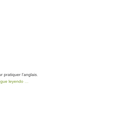
 pratiquer l’anglais.
igue leyendo …