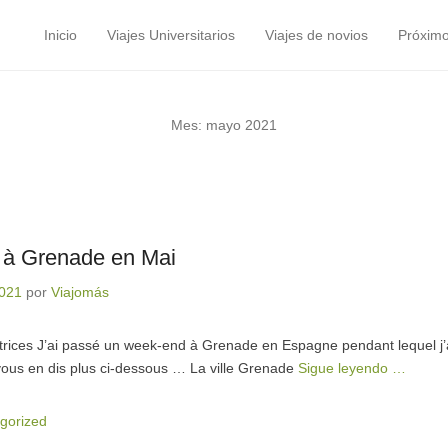
Inicio
Viajes Universitarios
Viajes de novios
Próximo
Menú principal
Saltar al contenido
Mes:
mayo 2021
 à Grenade en Mai
2021
por
Viajomás
ctrices J’ai passé un week-end à Grenade en Espagne pendant lequel j’ai
 vous en dis plus ci-dessous … La ville Grenade
Sigue leyendo …
gorized