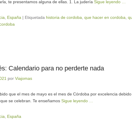
tarla, te presentamos alguna de ellas. 1. La judería
Sigue leyendo …
cia
,
España
|
Etiquetada
historia de cordoba
,
que hacer en cordoba
,
qu
 cordoba
s: Calendario para no perderte nada
2021
por
Viajomas
abido que el mes de mayo es el mes de Córdoba por excelencia debido 
s que se celebran. Te enseñamos
Sigue leyendo …
cia
,
España