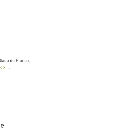
 Stade de France,
ndo …
ce