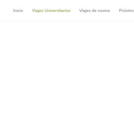
Inicio
Viajes Universitarios
Viajes de novios
Próximo
Menú principal
Saltar al contenido