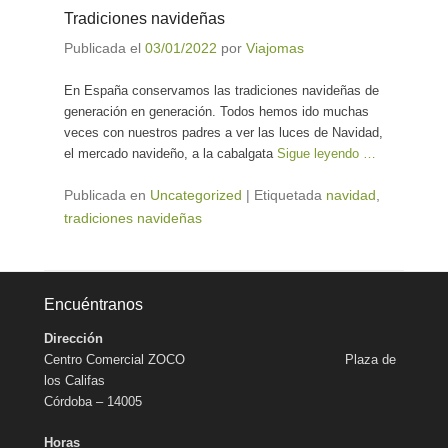
Tradiciones navideñas
Publicada el
03/01/2022
por
Viajomas
En España conservamos las tradiciones navideñas de
generación en generación. Todos hemos ido muchas
veces con nuestros padres a ver las luces de Navidad,
el mercado navideño, a la cabalgata
Sigue leyendo …
Publicada en
Uncategorized
|
Etiquetada
navidad
,
tradiciones navideñas
Encuéntranos
Dirección
Centro Comercial ZOCO Plaza de
los Califas
Córdoba – 14005
Horas