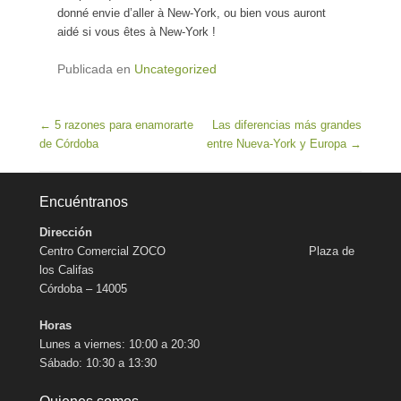
donné envie d’aller à New-York, ou bien vous auront
aidé si vous êtes à New-York !
Publicada en
Uncategorized
Navegación de entradas
←
5 razones para enamorarte
Las diferencias más grandes
de Córdoba
entre Nueva-York y Europa
→
Encuéntranos
Dirección
Centro Comercial ZOCO Plaza de
los Califas
Córdoba – 14005
Horas
Lunes a viernes: 10:00 a 20:30
Sábado: 10:30 a 13:30