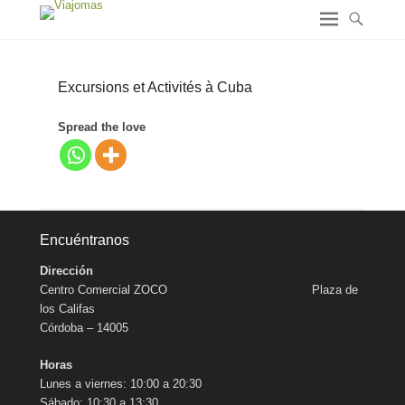
Excursions et Activités à Cuba
Spread the love
Encuéntranos
Dirección
Centro Comercial ZOCO Plaza de
los Califas
Córdoba – 14005
Horas
Lunes a viernes: 10:00 a 20:30
Sábado: 10:30 a 13:30