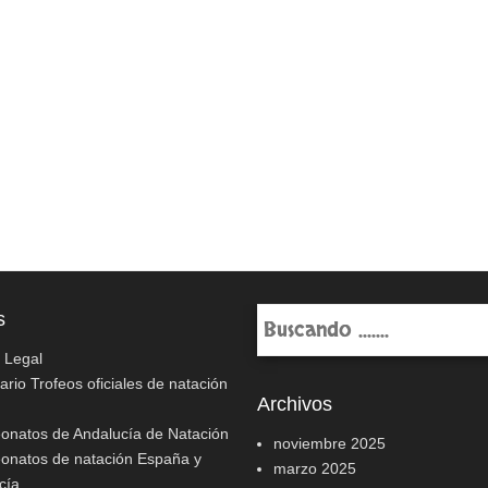
Buscar
s
o Legal
rio Trofeos oficiales de natación
Archivos
natos de Andalucía de Natación
noviembre 2025
natos de natación España y
marzo 2025
cía