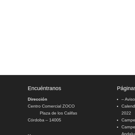
Encuéntranos
Página
Dirección
– Avis
Centro Comercial ZOCO
Calenda
Plaza de los Califas
2022
Córdoba – 14005
Campeo
Campeo
Andalu