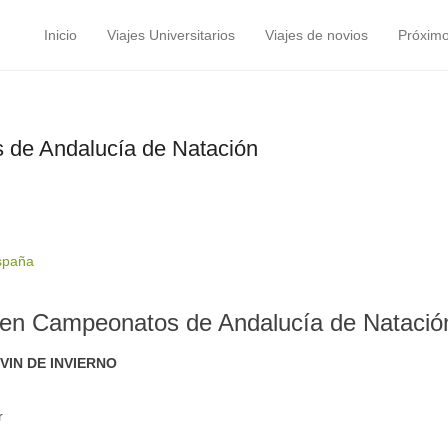
Inicio
Viajes Universitarios
Viajes de novios
Próximo
Menú principal
Saltar al contenido
de Andalucía de Natación
spaña
 en Campeonatos de Andalucía de Natació
IN DE INVIERNO
r