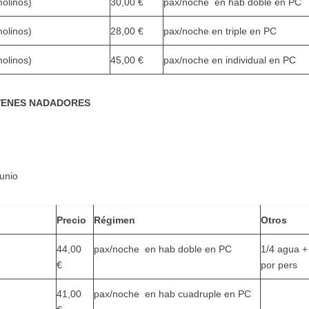
molinos)
30,00 €
pax/noche en hab doble en PC
molinos)
28,00 €
pax/noche en triple en PC
molinos)
45,00 €
pax/noche en individual en PC
ENES NADADORES
unio
Precio
Régimen
Otros
44,00
pax/noche en hab doble en PC
1/4 agua + 
€
por pers
41,00
pax/noche en hab cuadruple en PC