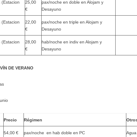
 (Estacion
25,00
pax/noche en doble en Alojam y
€
Desayuno
 (Estacion
22,00
pax/noche en triple en Alojam y
€
Desayuno
 (Estacion
28,00
hab/noche en indiv en Alojam y
€
Desayuno
VÍN DE VERANO
as
unio
Precio
Régimen
Otro
54,00 €
pax/noche en hab doble en PC
Agua 