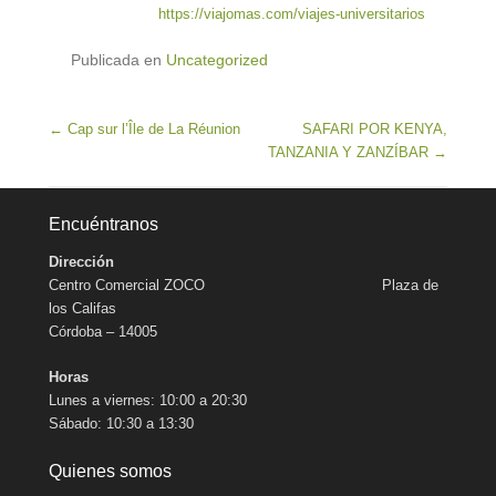
https://viajomas.com/viajes-universitarios
Publicada en
Uncategorized
Navegación de entradas
←
Cap sur l’Île de La Réunion
SAFARI POR KENYA,
TANZANIA Y ZANZÍBAR
→
Encuéntranos
Dirección
Centro Comercial ZOCO Plaza de
los Califas
Córdoba – 14005
Horas
Lunes a viernes: 10:00 a 20:30
Sábado: 10:30 a 13:30
Quienes somos