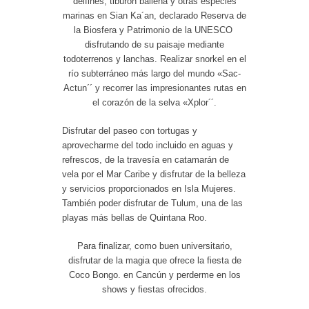
delfines, tiburón ballena y otras especies
marinas en Sian Ka´an, declarado Reserva de
la Biosfera y Patrimonio de la UNESCO
disfrutando de su paisaje mediante
todoterrenos y lanchas. Realizar snorkel en el
río subterráneo más largo del mundo «Sac-
Actun´´ y recorrer las impresionantes rutas en
el corazón de la selva «Xplor´´.
Disfrutar del paseo con tortugas y
aprovecharme del todo incluido en aguas y
refrescos, de la travesía en catamarán de
vela por el Mar Caribe y disfrutar de la belleza
y servicios proporcionados en Isla Mujeres.
También poder disfrutar de Tulum, una de las
playas más bellas de Quintana Roo.
Para finalizar, como buen universitario,
disfrutar de la magia que ofrece la fiesta de
Coco Bongo. en Cancún y perderme en los
shows y fiestas ofrecidos.