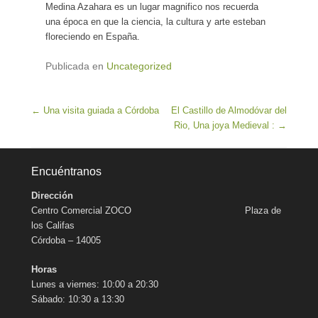
Medina Azahara es un lugar magnifico nos recuerda
una época en que la ciencia, la cultura y arte esteban
floreciendo en España.
Publicada en
Uncategorized
Navegación de entradas
←
Una visita guiada a Córdoba
El Castillo de Almodóvar del
Rio, Una joya Medieval :
→
Encuéntranos
Dirección
Centro Comercial ZOCO Plaza de
los Califas
Córdoba – 14005
Horas
Lunes a viernes: 10:00 a 20:30
Sábado: 10:30 a 13:30