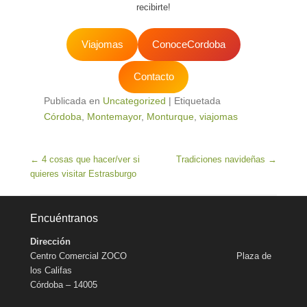
recibirte!
Viajomas
ConoceCordoba
Contacto
Publicada en
Uncategorized
|
Etiquetada
Córdoba
,
Montemayor
,
Monturque
,
viajomas
Navegación de entradas
←
4 cosas que hacer/ver si
Tradiciones navideñas
→
quieres visitar Estrasburgo
Encuéntranos
Dirección
Centro Comercial ZOCO Plaza de
los Califas
Córdoba – 14005