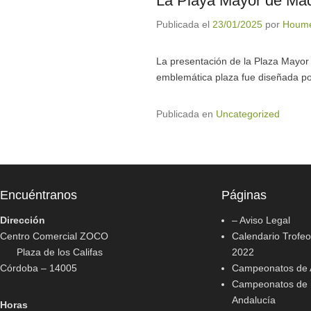
La Playa Mayor de Mad
Publicada el
23/01/2025
por
Houme
La presentación de la Plaza Mayor 
emblemática plaza fue diseñada po
Publicada en
Uncategorized
Encuéntranos
Páginas
Dirección
– Aviso Legal
Centro Comercial ZOCO
Calendario Trofeo
Plaza de los Califas
2022
Córdoba – 14005
Campeonatos de A
Campeonatos de 
Andalucía
Horas