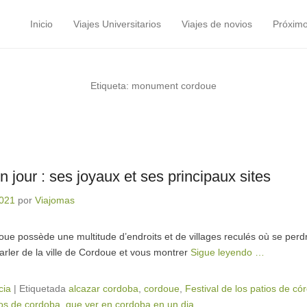
Inicio
Viajes Universitarios
Viajes de novios
Próximo
Menú principal
Saltar al contenido
Etiqueta:
monument cordoue
 jour : ses joyaux et ses principaux sites
2021
por
Viajomas
ue possède une multitude d’endroits et de villages reculés où se perd
parler de la ville de Cordoue et vous montrer
Sigue leyendo …
cia
|
Etiquetada
alcazar cordoba
,
cordoue
,
Festival de los patios de có
s de cordoba
,
que ver en cordoba en un dia