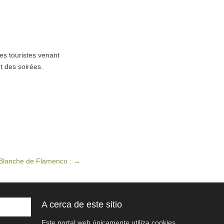
les touristes venant
t des soirées.
 Blanche de Flamenco :
→
A cerca de este sitio
Este portal web únicamente utiliza cookies