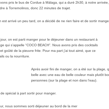
 avons pris le bus de Cordue à Málaga, qui a duré 2h30, à notre arrivée,
re à Torremolinos, donc 22 minutes de trajet.
 est arrivé un peu tard, on a décidé de ne rien faire et de sortir mang
our, on est parti manger pour le déjeuner dans un restaurant à
lage qui s’appelle “COCO BEACH”. Nous avons pris des cocktails
 et goûté de la pieuvre frite. Pour ma part j’ai tout aimé, que ce
ails ou la nourriture.
Aprés avoir fini de manger, on a été sur la plage, 
belle avec une eau de belle couleur mais plutôt b
personnes (sur la plage et non dans l’eau).
t de spécial à part sortir pour manger.
our, nous sommes sorti déjeuner au bord de la mer