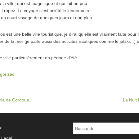
u la ville, qui est magnifique et qui fait un peu
-Tropez. Le voyage s’est arrêté le lendemaim
t un court voyage de quelques jours et non plus.
s est une belle ville touristique, je dirai qu’elle est vraiment faite pour 
er de la mer (je parle aussi des acticités nautiques comme le jetski…) e
ville particulièrement en période d’été.
gorized
ria de Cordoue.
La Nuit
Buscar
s
o Legal