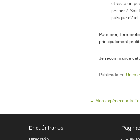
et visité un pe
penser à Saint
puisque c’étai
Pour moi, Torremolino
principalement profit
Je recommande cette 
Publicada en
Uncate
Navegación de entradas
←
Mon expériece à la Fe
Encuéntranos
Página
Dirección
– Avis