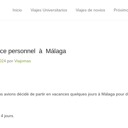
Inicio
Viajes Universitarios
Viajes de novios
Próximo
Menú principal
Saltar al contenido
nce personnel à Málaga
024
por
Viajomas
s avions décidé de partir en vacances quelques jours à Málaga pour d
4 jours.