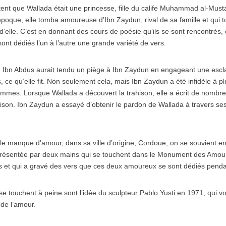
tent que Wallada était une princesse, fille du calife Muhammad al-Mus
 époque, elle tomba amoureuse d’Ibn Zaydun, rival de sa famille et qu
’elle. C’est en donnant des cours de poésie qu’ils se sont rencontrés, 
e sont dédiés l’un à l’autre une grande variété de vers.
 Ibn Abdus aurait tendu un piège à Ibn Zaydun en engageant une escla
 ce qu’elle fit. Non seulement cela, mais Ibn Zaydun a été infidèle à pl
mmes. Lorsque Wallada a découvert la trahison, elle a écrit de nomb
hison. Ibn Zaydun a essayé d’obtenir le pardon de Wallada à travers se
 le manque d’amour, dans sa ville d’origine, Cordoue, on se souvient e
eprésentée par deux mains qui se touchent dans le Monument des Amo
s et qui a gravé des vers que ces deux amoureux se sont dédiés pendan
e touchent à peine sont l’idée du sculpteur Pablo Yusti en 1971, qui vo
é de l’amour.