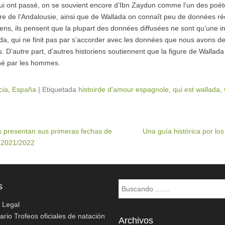
ui ont passé, on se souvient encore d’Ibn Zaydun comme l’un des poète
ire de l’Andalousie, ainsi que de Wallada on connaît peu de données réel
riens, ils pensent que la plupart des données diffusées ne sont qu’une 
ada, qui ne finit pas par s’accorder avec les données que nous avons de 
D’autre part, d’autres historiens soutiennent que la figure de Wallada é
iné par les hommes.
cia
,
España
|
Etiquetada
histoirde d'amour espagnole
,
qui est wallada
,
s presentan sus primeras fechas de
Una guía histórica por lo
a 2021/2022
Buscar
s
o Legal
rio Trofeos oficiales de natación
Archivos