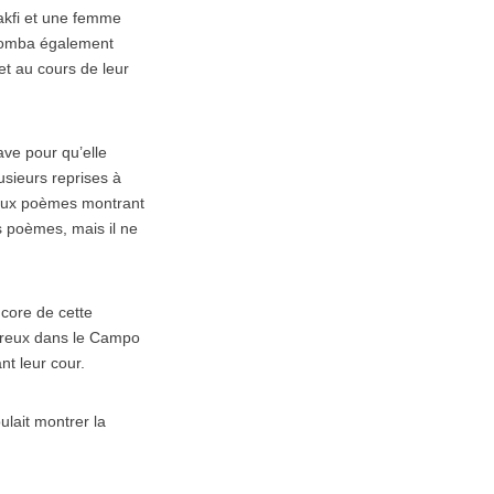
takfi et une femme
i tomba également
et au cours de leur
ve pour qu’elle
usieurs reprises à
reux poèmes montrant
s poèmes, mais il ne
ncore de cette
ureux dans le Campo
t leur cour.
ulait montrer la