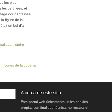
s les plus
les certifiées, et
image occidentalisée
la figure de la
tait un bol d’air
wallada histoire
s rincones de la Judería
→
A cerca de este sitio
Este portal web únicamente utiliza cookies
propias con finalidad técnica, no recaba ni