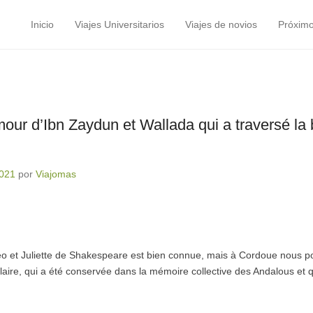
Inicio
Viajes Universitarios
Viajes de novios
Próximo
Menú principal
Saltar al contenido
amour d’Ibn Zaydun et Wallada qui a traversé la 
2021
por
Viajomas
 et Juliette de Shakespeare est bien connue, mais à Cordoue nous p
ilaire, qui a été conservée dans la mémoire collective des Andalous et q