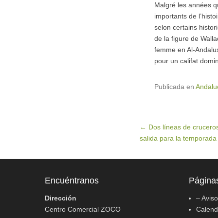
Malgré les années q
importants de l’histo
selon certains histo
de la figure de Wall
femme en Al-Andalus. 
pour un califat dom
Publicada en
Andalu
Navegación de entradas
←
Dos líneas de crucero
salida para la temporad
Encuéntranos
Página
Dirección
– Avis
Centro Comercial ZOCO
Calenda