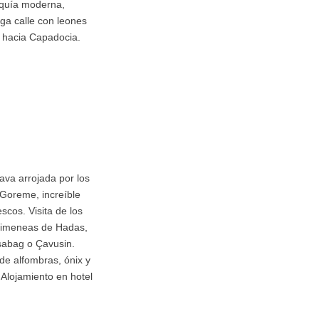
rquía moderna,
ga calle con leones
n hacia Capadocia.
lava arrojada por los
 Goreme, increíble
scos. Visita de los
 Chimeneas de Hadas,
asabag o Çavusin.
 de alfombras, ónix y
 Alojamiento en hotel