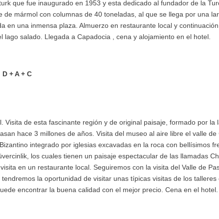
turk que fue inaugurado en 1953 y esta dedicado al fundador de la Tu
e de mármol con columnas de 40 toneladas, al que se llega por una lar
da en una inmensa plaza. Almuerzo en restaurante local y continuació
el lago salado. Llegada a Capadocia , cena y alojamiento en el hotel.
 D + A + C
 Visita de esta fascinante región y de original paisaje, formado por la 
asan hace 3 millones de años. Visita del museo al aire libre el valle de
izantino integrado por iglesias excavadas en la roca con bellísimos fre
Güvercinlik, los cuales tienen un paisaje espectacular de las llamadas
visita en un restaurante local. Seguiremos con la visita del Valle de P
tendremos la oportunidad de visitar unas típicas visitas de los talleres
ede encontrar la buena calidad con el mejor precio. Cena en el hotel.