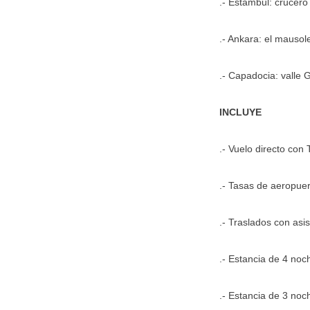
.- Estambul: crucero
.- Ankara: el mausol
.- Capadocia: valle G
INCLUYE
.- Vuelo directo con 
.- Tasas de aeropuer
.- Traslados con asi
.- Estancia de 4 no
.- Estancia de 3 no