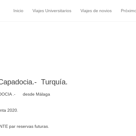
Inicio
Viajes Universitarios
Viajes de novios
Próximo
Menú principal
Saltar al contenido
Capadocia.- Turquía.
DOCIA .- desde Málaga
nta 2020.
TE par reservas futuras.