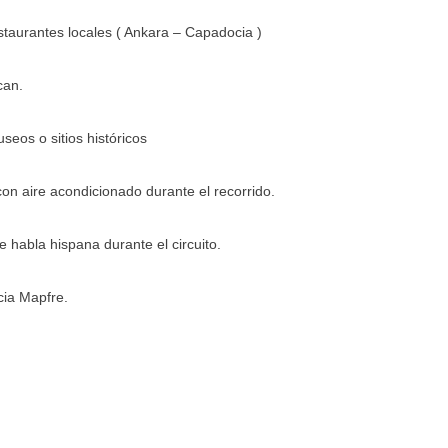
staurantes locales ( Ankara – Capadocia )
can.
seos o sitios históricos
on aire acondicionado durante el recorrido.
e habla hispana durante el circuito.
cia Mapfre.
.