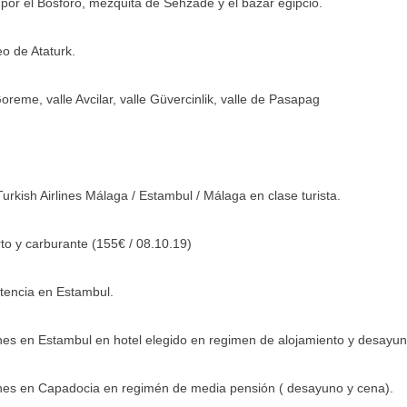
 por el Bósforo, mezquita de Sehzade y el bazar egipcio.
eo de Ataturk.
oreme, valle Avcilar, valle Güvercinlik, valle de Pasapag
Turkish Airlines Málaga / Estambul / Málaga en clase turista.
to y carburante (155€ / 08.10.19)
stencia en Estambul.
ches en Estambul en hotel elegido en regimen de alojamiento y desayun
ches en Capadocia en regimén de media pensión ( desayuno y cena).