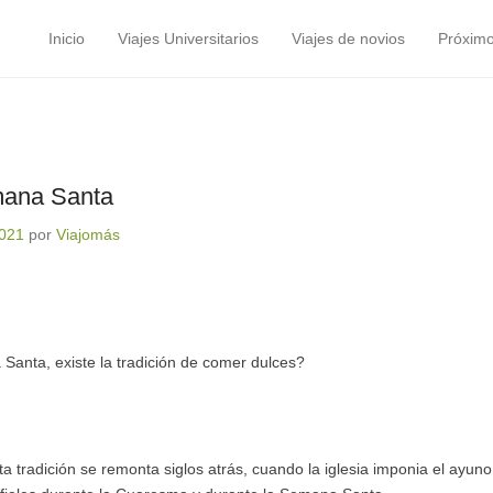
Inicio
Viajes Universitarios
Viajes de novios
Próximo
Menú principal
Saltar al contenido
mana Santa
2021
por
Viajomás
anta, existe la tradición de comer dulces?
a tradición se remonta siglos atrás, cuando la iglesia imponia el ayuno