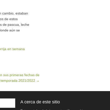
en cambio, estaban
ros de estos
nas de pascua, leche
 donde aún se
rrija en semana
an sus primeras fechas de
la temporada 2021/2022
→
A cerca de este sitio