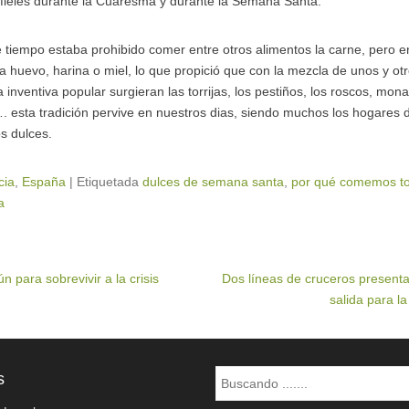
 fieles durante la Cuaresma y durante la Semana Santa.
 tiempo estaba prohibido comer entre otros alimentos la carne, pero 
 la huevo, harina o miel, lo que propició que con la mezcla de unos y ot
a inventiva popular surgieran las torrijas, los pestiños, los roscos, mo
 …. esta tradición pervive en nuestros dias, siendo muchos los hogares
os dulces.
cia
,
España
|
Etiquetada
dulces de semana santa
,
por qué comemos to
a
 para sobrevivir a la crisis
Dos líneas de cruceros present
salida para 
Buscar
s