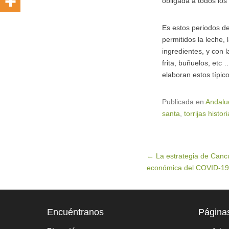
obligada a todos los
Es estos periodos de
permitidos la leche,
ingredientes, y con l
frita, buñuelos, etc
elaboran estos típic
Publicada en
Andalu
santa
,
torrijas histori
Navegación de entradas
←
La estrategia de Cancún
económica del COVID-19
Encuéntranos
Página