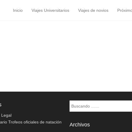
Inicio
Viajes Universitarios
Viajes de novios
Próximo
Menú principal
Saltar al contenido
Buscar
s
o Legal
rio Trofeos oficiales de natación
Archivos