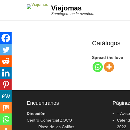
Viajomas
Sumérgete en la aventura
Catálogos
Spread the love
Encuéntranos
Página
Dirección
– Avis
Centro Comercial ZOCO
Calenda
Plaza de los Califas
2022