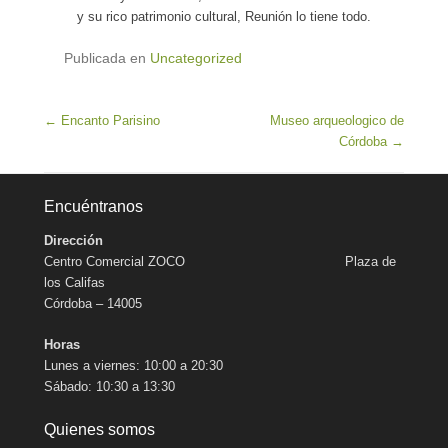
y su rico patrimonio cultural, Reunión lo tiene todo.
Publicada en
Uncategorized
Navegación de entradas
←
Encanto Parisino
Museo arqueologico de
Córdoba
→
Encuéntranos
Dirección
Centro Comercial ZOCO Plaza de
los Califas
Córdoba – 14005
Horas
Lunes a viernes: 10:00 a 20:30
Sábado: 10:30 a 13:30
Quienes somos